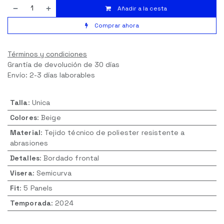
Añadir a la cesta
Comprar ahora
Términos y condiciones
Grantía de devolución de 30 días
Envío: 2-3 días laborables
Talla
:
Unica
Colores
:
Beige
Material
:
Tejido técnico de poliester resistente a
abrasiones
Detalles
:
Bordado frontal
Visera
:
Semicurva
Fit
:
5 Panels
Temporada
:
2024